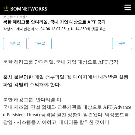
보안뉴스 / 트렌드
북한 해킹그룹 안다리엘, 국내 기업 대상으로 APT 공격
작성자
게시판관리자
24-06-13 07:36
조회
14,860회
댓글
0건
이전글
다음글
목록
본문
북한 해킹
그룹 안다리엘, 국내 기업 대상으로 APT 공격
출처 불분명한 메일 첨부파일, 웹 페이지에서 내려받은 실행
파일 각별히 주의해야 한다.
북한 해킹그룹 ‘안다리엘’이
국내 제조업, 건설 업체와 교육기관을 대상으로 APT(Advance
d Persistent Threat) 공격을 펼친 정황이 발견됐다. 악성코드를
감염~ 시스템을 제어하고, 데이터를 탈취한 것이다.