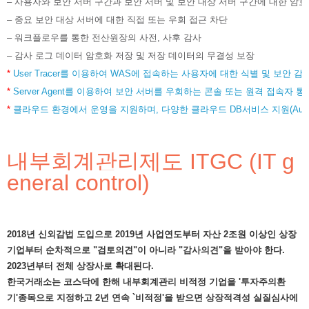
– 사용자와 보안 서버 구간과 보안 서버 및 보안 대상 서버 구간에 대한 암
– 중요 보안 대상 서버에 대한 직접 또는 우회 접근 차단
– 워크플로우를 통한 전산원장의 사전, 사후 감사
– 감사 로그 데이터 암호화 저장 및 저장 데이터의 무결성 보장
*
User Tracer를 이용하여 WAS에 접속하는 사용자에 대한 식별 및 보안 감
*
Server Agent를 이용하여 보안 서버를 우회하는 콘솔 또는 원격 접속자 통
*
클라우드 환경에서 운영을 지원하며, 다양한 클라우드 DB서비스 지원(Aurora, Dyn
내부회계관리제도 ITGC (IT g
eneral control)
2018년 신외감법 도입으로
2019년 사업연도부터 자산 2조원 이상인 상장
기업
부터 순차적으로
"검토의견"이 아니라 "감사의견"
을 받아야 한다.
2023년부터 전체 상장사로 확대된다.
한국거래소는 코스닥에 한해 내부회계관리 비적정 기업을 '투자주의환
기'종목으로 지정하고 2년 연속 `비적정'을 받으면 상장적격성 실질심사에